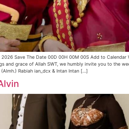
s 2026 Save The Date 00D 00H 00M 00S Add to Calendar
gs and grace of Allah SWT, we humbly invite you to the we
(Almh.) Rabiah ian_dcx & Intan Intan […]
Alvin