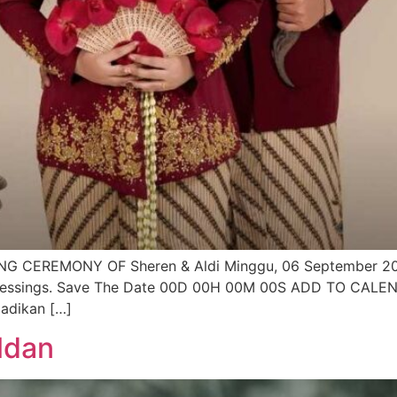
EREMONY OF Sheren & Aldi Minggu, 06 September 2026 
 blessings. Save The Date 00D 00H 00M 00S ADD TO CALE
njadikan […]
ldan