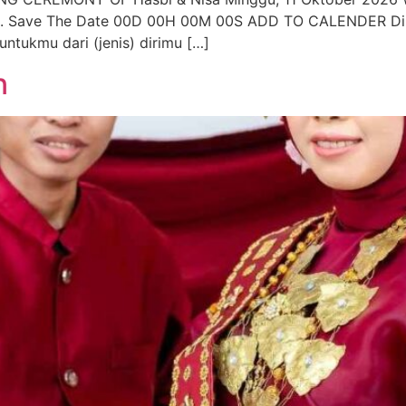
gs. Save The Date 00D 00H 00M 00S ADD TO CALENDER Di a
tukmu dari (jenis) dirimu […]
n