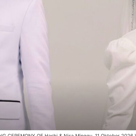
EREMONY OF Hasbi & Nisa Minggu, 11 Oktober 2026 We s