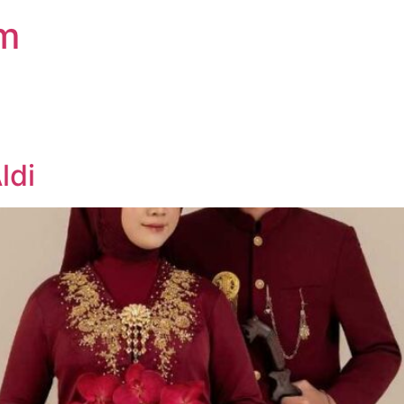
om
ldi