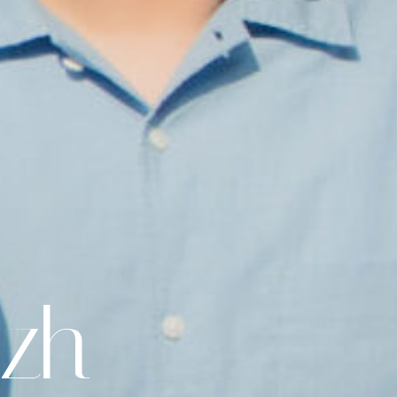
The Wedding Of
izh
Dinda &