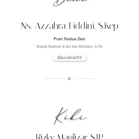
Ns. Azzahra Fiddini, S.Kep
Putri Kedua Dari
Bapak Bukhari & Ibu Ida Wardani, S.Pd
azzahra259
&
Kiki
Rizky Maulizar, S.IP