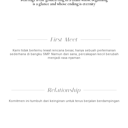
is a glance and whose ending is eternity
First Meet​
Kami tidak bertemu lewat rencana besar, hanya sebuah pertemanan
sederhana di bangku SMP. Namun dari sana, percakapan kecil berubah
menjadi rasa nyaman
Relationship​
Komitmen ini tumbuh dari keinginan untuk terus berjalan berdampingan