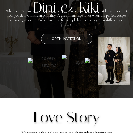
Dini & Kiki
What counts in making a happy marriage is not so much how compatible you are, but
how you deal with incompatibility. A great marriage is not when the perfect couple
comes together. It is when an imperfect couple learns to enjoy their differences.
Dear
OPEN INVITATION
Love Story
Marriage is the golden ring in a chain whose beginning