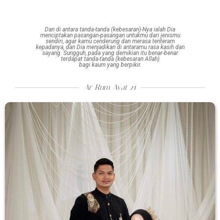
Dan di antara tanda-tanda (kebesaran)-Nya
ialah
Dia
menciptakan
pasangan-pasangan
untukmu dari
jenismu
sendiri,
agar kamu cenderung dan
merasa tenteram
kepadanya,
dan Dia menjadikan
di antaramu rasa kasih dan
sayang.
Sungguh,
pada yang demikian itu benar-benar
terdapat
tanda-tanda (kebesaran Allah)
bagi kaum yang berpikir.
Ar-Rum Ayat 21