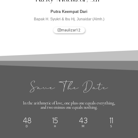
Putra Keempat Dari
Bapak H. Syukri & Ibu Hj. Junaidar (Almh.)
maulizar12
Save The Date
In the arithmetic of love, one plus one equals everything,
and two minus one equals nothing.
48
15
43
9
D
H
M
S