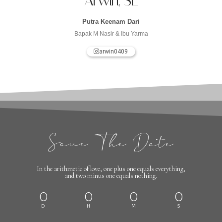
Arwin, SE
Putra Keenam Dari
Bapak M Nasir & Ibu Yarma
arwin0409
Save The Date
In the arithmetic of love, one plus one equals everything,
and two minus one equals nothing.
0
0
0
0
D
H
M
S