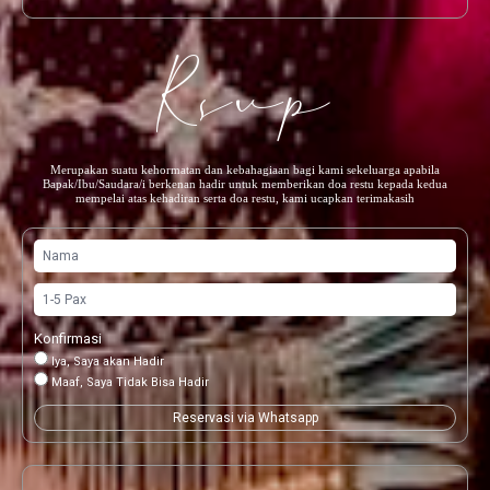
Rsvp
Merupakan suatu kehormatan dan kebahagiaan bagi kami sekeluarga apabila
Bapak/Ibu/Saudara/i berkenan hadir untuk memberikan doa restu kepada kedua
mempelai atas kehadiran serta doa restu, kami ucapkan terimakasih
Konfirmasi
Iya, Saya akan Hadir
Maaf, Saya Tidak Bisa Hadir
Reservasi via Whatsapp