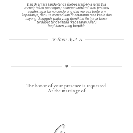
Dan di antara tanda-tanda (kebesaran)-Nya
ialah
Dia
menciptakan
pasangan-pasangan
untukmu dari
jenismu
sendiri,
agar kamu cenderung dan
merasa tenteram
kepadanya,
dan Dia menjadikan
di antaramu rasa kasih dan
sayang.
Sungguh,
pada yang demikian itu benar-benar
terdapat
tanda-tanda (kebesaran Allah)
bagi kaum yang berpikir.
Ar-Rum Ayat 21
The honor of your presence is requested.
At the marriage of