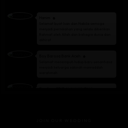
Hanim
Selamat buat Isan dan Nabila semoga
menjadi pernikahan yang selalu diberikan
Rahmat oleh Allah dan bahagia dunia dan
akhirat
Boy Barosa Bank Aceh
Selamat menempuh hidup baru senantiasa
menjadi keluarga sakinah mawaddah
warahmah
T.sofyan SDIT ALAM UKHTANI
Lhokseumawe
Selamat menempuh hidup baru semoga
keluarga sakinah mawadah
JOIN OUR WEDDING
Muhammad fuad