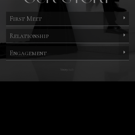
First Meet​
Relationship​
Engagement​​