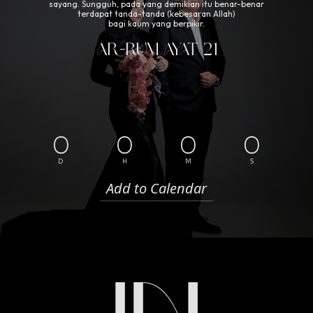
sayang. Sungguh, pada yang demikian itu benar-benar
terdapat tanda-tanda (kebesaran Allah)
bagi kaum yang berpikir.
AR-RUM AYAT 21
0
0
0
0
D
H
M
S
Add to Calendar