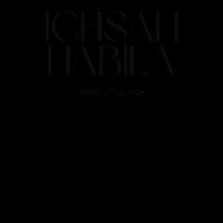
Selamat untuk isan, yang terbaik untuk kalian
Ichsan
berdua 😇
Feyz
Nabila
Happy Wedding, wishing you both lots of love,
laughter, and happiness
Rafeyf
Selasa, 07 Juli 2026
Happy wedding, wish all the best and last forever
hopefully
Ahmad
Barakallahu Lakuma Wa Baraka A’laiku
Anita
Selamat menempuh hidup baru, semoga menjadi
keluarga sakinah, mawaddah, dan warrahmah
Rehan