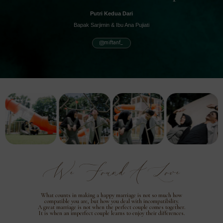
Putri Kedua Dari
Bapak Sarjimin & Ibu Ana Pujiati
miftanf_
We Found A Love
What counts in making a happy marriage is not so much how
compatible you are, but how you deal with incompatibility.
A great marriage is not when the perfect couple comes together.
It is when an imperfect couple learns to enjoy their differences.