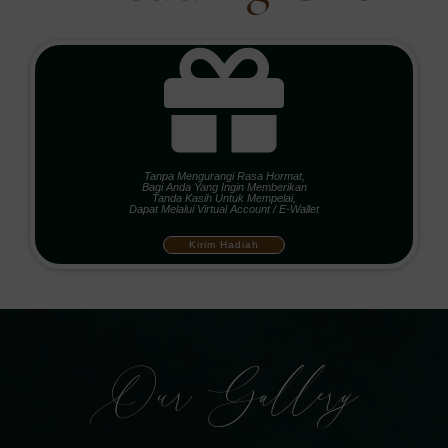
Yonda
Alhamdulillah berlayar jugaaa pasangan backstreet
dari SMP iniii Ikut senangnyaaaaaaa
lancar2
miptaaa dan ipaaann
Ida
Alhamdulillah soldout mifta.. Semoga lancar sampai
hari H ya mif
Tanpa Mengurangi Rasa Hormat,
Bagi Anda Yang Ingin Memberikan
Tanda Kasih Untuk Mempelai,
Dapat Melalui Virtual Account / E-Wallet
Ike
Lancar-lancar ya buukkkk
Kirim Hadiah
Rini
Semoga sakinah mawadah warahmah
lancar
segalanya ya
Our Gallery
Afika
Semoga lancar tdk ada halangan apapun
sakinah
mawadah warahmah