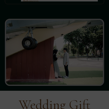
#whenyaaa
Yiping
Aaaaa beyond happy for u both! Semoga lancar
sampai hari H n beyond yakk. Wishing u both a
marriage full of joys n blessings
Yiping
Aaaaa beyond happy for u both! Semoga lancar
sampai hari H n beyond yakk. Wishing u both a
marriage full of joys n blessings
Sarah
Good luck dan lancar sampai hari H yaa kalian!! Aku
ikut seneng deh
sehat selalu mifta dan irfan!!!
Anggell
aaa seneng bgt buat mifta dan irfan, lancar-lancar
Wedding Gift
sampai hari H yaaa