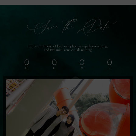
Save The Date
In the arithmetic of love, one plus one equals everything,
and two minus one equals nothing.
0
0
0
0
D
H
M
S