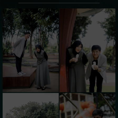
Dinda M
lancar2 ya lovebirds
Sarjimin
Semoga acaranya lancar tidak ada hal yg tidak
diinginkan dan menjadi keluarga samawa aamiin