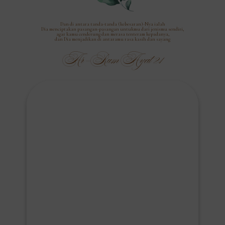
Dan di antara tanda-tanda (kebesaran)-Nya ialah
Dia menciptakan pasangan-pasangan untukmu dari jenismu sendiri,
agar kamu cenderung dan merasa tenteram kepadanya,
dan Dia menjadikan di antaramu rasa kasih dan sayang
Ar-Rum Ayat 21