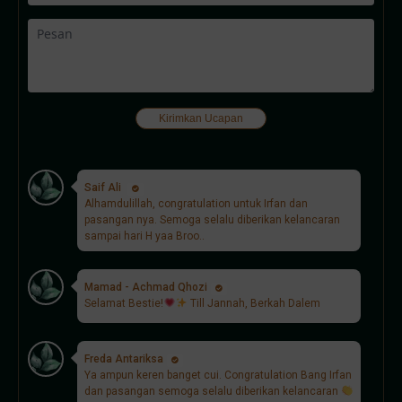
Kirimkan Ucapan
Saif Ali
Alhamdulillah, congratulation untuk Irfan dan
pasangan nya. Semoga selalu diberikan kelancaran
sampai hari H yaa Broo..
Mamad - Achmad Qhozi
Selamat Bestie!
Till Jannah, Berkah Dalem
Freda Antariksa
Ya ampun keren banget cui. Congratulation Bang Irfan
dan pasangan semoga selalu diberikan kelancaran