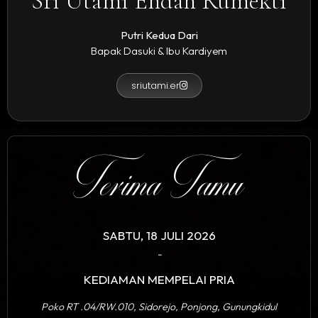
Sri Utami Endah Rumekti
Putri Kedua Dari
Bapak Dasuki & Ibu Kardiyem
sriutami.er
Terima Tamu
SABTU, 18 JULI 2026
-
KEDIAMAN MEMPELAI PRIA
Poko RT .04/RW.010, Sidorejo, Ponjong, Gunungkidul