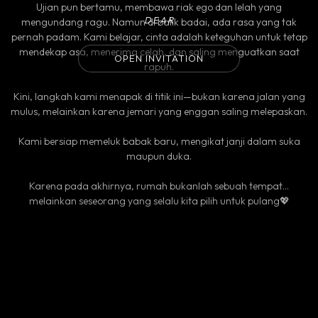
Ujian pun bertamu, membawa riak ego dan lelah yang
DEAR
mengundang ragu. Namun di balik badai, ada rasa yang tak
pernah padam. Kami belajar, cinta adalah keteguhan untuk tetap
mendekap asa, menerima celah, dan saling menguatkan saat
OPEN INVITATION
rapuh.
Kini, langkah kami menapak di titik ini—bukan karena jalan yang
mulus, melainkan karena jemari yang enggan saling melepaskan.
Kami bersiap memeluk babak baru, mengikat janji dalam suka
maupun duka.
Karena pada akhirnya, rumah bukanlah sebuah tempat…
melainkan seseorang yang selalu kita pilih untuk pulang💖