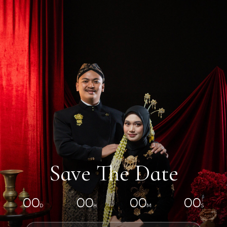
Save The Date
00
00
00
00
D
H
M
S