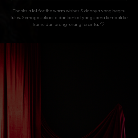
citra
Thanks a lot for the warm wishes & doanya yang begitu
masyaallah, lancar lancar sampai
hari H ya tam🥹💗
tulus. Semoga sukacita dan berkat yang sama kembali ke
kamu dan orang-orang tercinta. 🤍
Alifa
happy wedding tami & suami.. happily ever
after 💗
Nindya
Selamat Tami dan Suami, langgeng katresnan
kathi bebuyutan.❤️
diann
hwd mba tamikuu , lancar sampe hari h yaaaa
❤️‍🔥❤️‍🔥
kyy
happy wedding sa semoga lancar sampe hari
H, selamat mas broohkuhh