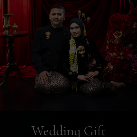
Yayuk
Happy Wedding mas brow semoga
dilancarkan sampai hari H💐
Om Joey
Akhirnya menemukan tambatan hati,. Doa
terbaik buat calon mempelai ber-2 Hidup
rukun , damai, bahagia selalu.. Amin..
Cindy
Semoga lancar sampai hari H Selamat ya🙏😇
Fani O
Masyaallah adek-adekku selamat ya ❤️
Insyaallah bisa hadir 😇🙏🏻
Wedding Gift
zeen