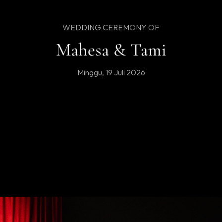
WEDDING CEREMONY OF
Mahesa & Tami
Minggu, 19 Juli 2026
We step into a world made just for the two of us.
We humbly ask for your warmest blessings.