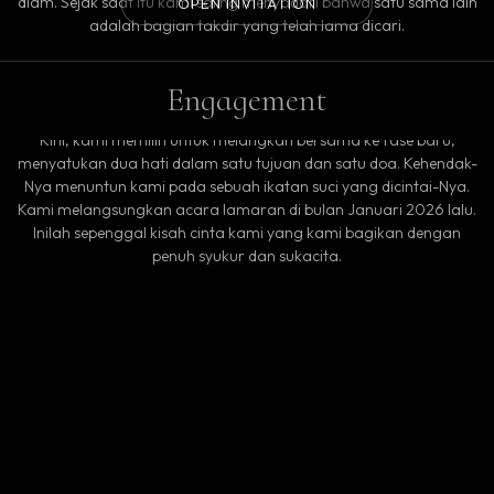
diam. Sejak saat itu kami saling menyadari bahwa satu sama lain
OPEN INVITATION
adalah bagian takdir yang telah lama dicari.
Engagement
Kini, kami memilih untuk melangkah bersama ke fase baru,
menyatukan dua hati dalam satu tujuan dan satu doa. Kehendak-
Nya menuntun kami pada sebuah ikatan suci yang dicintai-Nya.
Kami melangsungkan acara lamaran di bulan Januari 2026 lalu.
Inilah sepenggal kisah cinta kami yang kami bagikan dengan
penuh syukur dan sukacita.