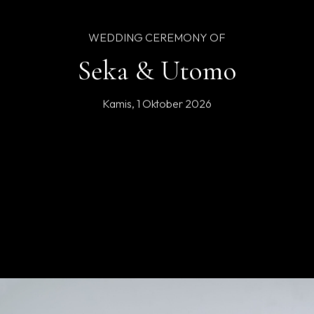
WEDDING CEREMONY OF
Seka & Utomo
Kamis, 1 Oktober 2026
We step into a world made just for the two of us.
We humbly ask for your warmest blessings.