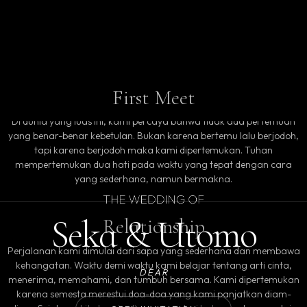
First Meet
Di dunia yang luas ini, kami percaya bahwa tidak ada pertemuan
yang benar-benar kebetulan. Bukan karena bertemu lalu berjodoh,
tapi karena berjodoh maka kami dipertemukan. Tuhan
mempertemukan dua hati pada waktu yang tepat dengan cara
yang sederhana, namun bermakna.
Seka & Utomo
Relationship
Perjalanan kami dimulai dari sapa yang sederhana dan membawa
kehangatan. Waktu demi waktu kami belajar tentang arti cinta,
DEAR
menerima, memahami, dan tumbuh bersama. Kami dipertemukan
karena semesta merestui doa-doa yang kami panjatkan diam-