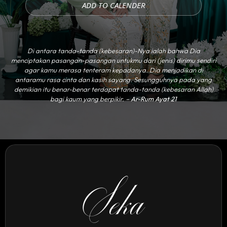
ADD TO CALENDER
Di antara tanda-tanda (kebesaran)-Nya ialah bahwa Dia
menciptakan pasangan-pasangan untukmu dari (jenis) dirimu sendiri
agar kamu merasa tenteram kepadanya. Dia menjadikan di
antaramu rasa cinta dan kasih sayang. Sesungguhnya pada yang
demikian itu benar-benar terdapat tanda-tanda (kebesaran Allah)
bagi kaum yang berpikir. –
Ar-Rum Ayat 21
Seka