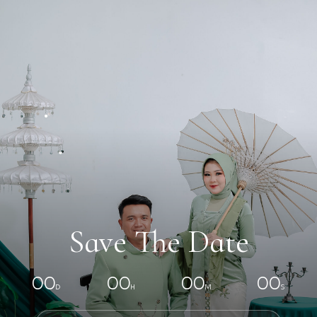
Save The Date
00
00
00
00
D
H
M
S