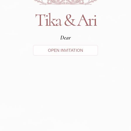
Tika & Ari
Dear
OPEN INVITATION