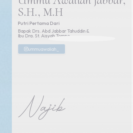
S.H., M.H
Putri Pertama Dari
Bapak Drs. Abd Jabbar Tahuddin &
Ibu Dra. St. Aisyah Tompo
ummuawaliah_
Najib