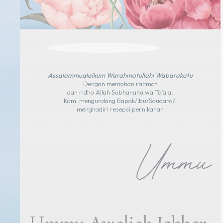
Assalammualaikum Warahmatullahi Wabarakatu
Dengan memohon rahmat
dan ridho Allah Subhanahu wa Ta’ala,
Kami mengundang Bapak/Ibu/Saudara/i
menghadiri resepsi pernikahan
Ummu
Ummu Awaliah Jabbar,