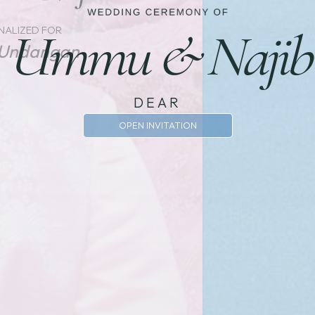
Ummu & Najib
NALIZED FOR
Undangan
DEAR
OPEN INVITATION