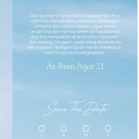
Dan di antara tanda-tanda (kebesaran)-Nya
ialah Dia menciptakan pasangan-pasangan
untukmu dari jenismu sendiri, agar kamu
cenderung dan merasa tenteram kepadanya,
dan Dia menjadikan di antaramu rasa kasih
dan sayang. Sungguh, pada yang demikian itu
benar-benar terdapat tanda-tanda (kebesaran
Allah) bagi kaum yang berpikir.
Ar-Rum Ayat 21
Save The Date
0
0
0
0
D
H
M
S